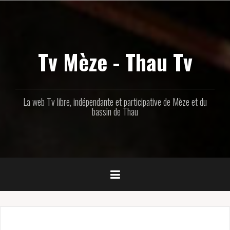
Aller
au
contenu
principal
Tv Mèze - Thau Tv
La web Tv libre, indépendante et participative de Mèze et du
bassin de Thau