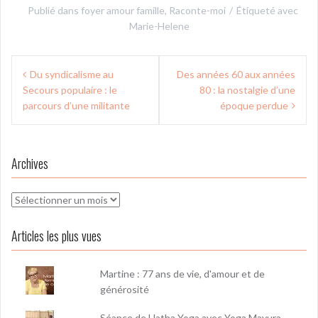
Publié dans
foyer amour famille
,
Raconte-moi
Étiqueté avec
Marie-Helene
Navigation
Du syndicalisme au
Des années 60 aux années
de
Secours populaire : le
80 : la nostalgie d’une
l’article
parcours d’une militante
époque perdue
Archives
Archives
Articles les plus vues
Martine : 77 ans de vie, d'amour et de
générosité
Séance de Hatha Yoga avec Yoga Mayura