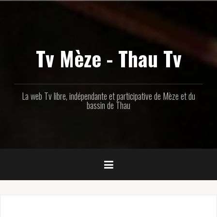
Aller
au
contenu
principal
Tv Mèze - Thau Tv
La web Tv libre, indépendante et participative de Mèze et du
bassin de Thau