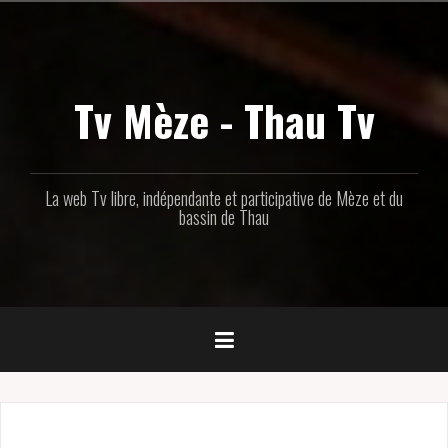
Aller
au
contenu
principal
Tv Mèze - Thau Tv
La web Tv libre, indépendante et participative de Mèze et du
bassin de Thau