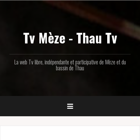
Aller
au
contenu
principal
Tv Mèze - Thau Tv
La web Tv libre, indépendante et participative de Mèze et du
bassin de Thau