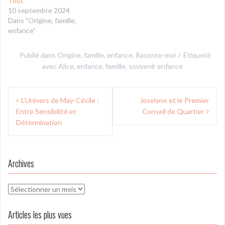
Tout
10 septembre 2024
Dans "Origine, famille,
enfance"
Publié dans
Origine, famille, enfance
,
Raconte-moi
Étiqueté
avec
Alice
,
enfance
,
famille
,
souvenir enfance
Navigation
L’Univers de May-Cécile :
Joselyne et le Premier
de
Entre Sensibilité et
Conseil de Quartier
l’article
Détermination
Archives
Archives
Articles les plus vues