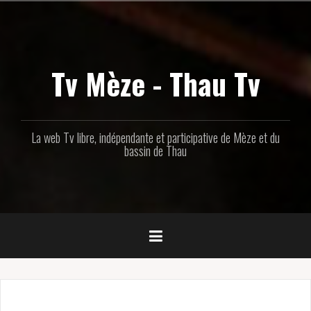
Aller
au
contenu
principal
Tv Mèze - Thau Tv
La web Tv libre, indépendante et participative de Mèze et du
bassin de Thau