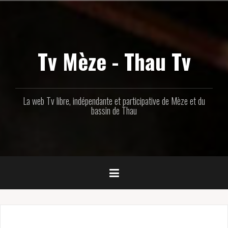
Aller
au
contenu
principal
Tv Mèze - Thau Tv
La web Tv libre, indépendante et participative de Mèze et du
bassin de Thau