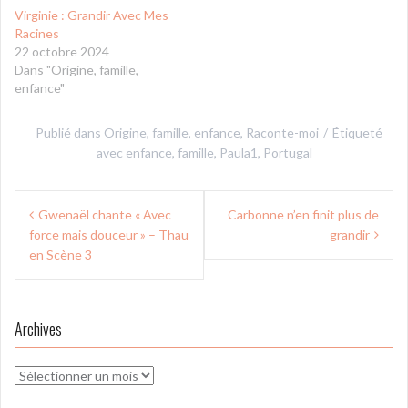
Virginie : Grandir Avec Mes
Racines
22 octobre 2024
Dans "Origine, famille,
enfance"
Publié dans
Origine, famille, enfance
,
Raconte-moi
Étiqueté
avec
enfance
,
famille
,
Paula1
,
Portugal
Navigation
Gwenaël chante « Avec
Carbonne n’en finit plus de
de
force mais douceur » – Thau
grandir
l’article
en Scène 3
Archives
Archives