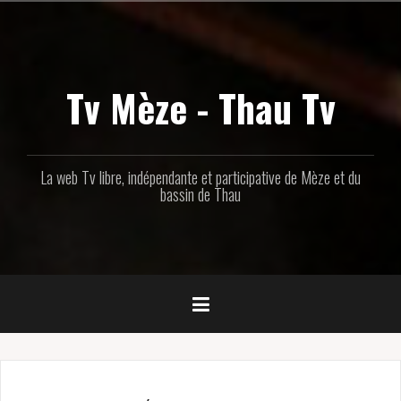
Aller
au
contenu
principal
Tv Mèze - Thau Tv
La web Tv libre, indépendante et participative de Mèze et du
bassin de Thau