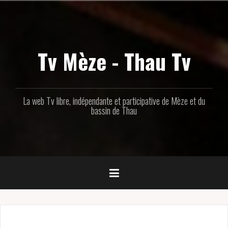
Aller
au
contenu
principal
Tv Mèze - Thau Tv
La web Tv libre, indépendante et participative de Mèze et du
bassin de Thau