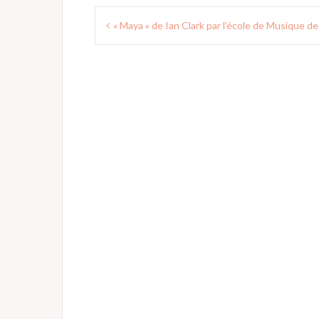
Navigation
« Maya » de Ian Clark par l’école de Musique d
de
l’article