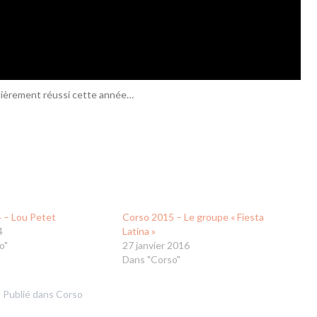
ulièrement réussi cette année…
 – Lou Petet
Corso 2015 – Le groupe « Fiesta
4
Latina »
o"
27 janvier 2016
Dans "Corso"
Publié dans
Corso