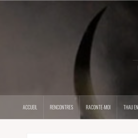
Aller
au
contenu
principal
ACCUEIL
RENCONTRES
RACONTE-MOI
THAU EN