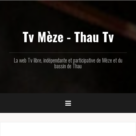
Aller
au
contenu
principal
Tv Mèze - Thau Tv
La web Tv libre, indépendante et participative de Mèze et du
bassin de Thau