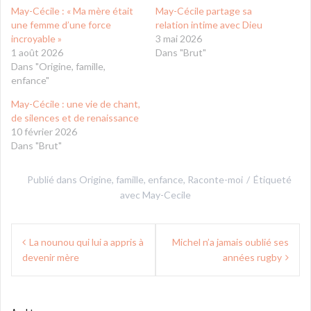
May-Cécile : « Ma mère était
May-Cécile partage sa
une femme d’une force
relation intime avec Dieu
incroyable »
3 mai 2026
1 août 2026
Dans "Brut"
Dans "Origine, famille,
enfance"
May-Cécile : une vie de chant,
de silences et de renaissance
10 février 2026
Dans "Brut"
Publié dans
Origine, famille, enfance
,
Raconte-moi
Étiqueté
avec
May-Cecile
Navigation
La nounou qui lui a appris à
Michel n’a jamais oublié ses
de
devenir mère
années rugby
l’article