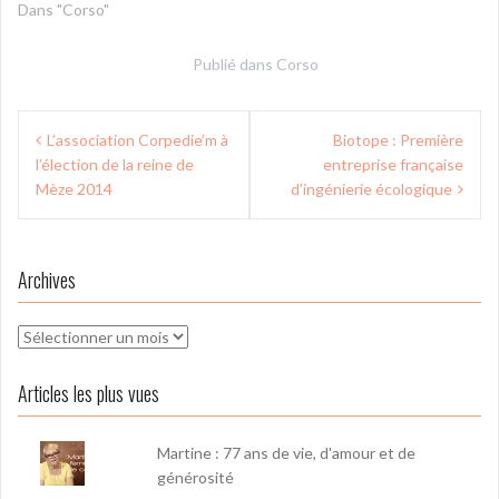
Dans "Corso"
Publié dans
Corso
Navigation
L’association Corpedie’m à
Biotope : Première
de
l’élection de la reine de
entreprise française
l’article
Mèze 2014
d’ingénierie écologique
Archives
Archives
Articles les plus vues
Martine : 77 ans de vie, d'amour et de
générosité