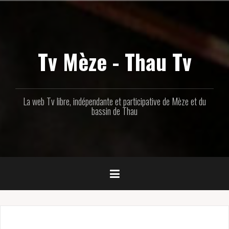
Aller
au
contenu
principal
Tv Mèze - Thau Tv
La web Tv libre, indépendante et participative de Mèze et du
bassin de Thau