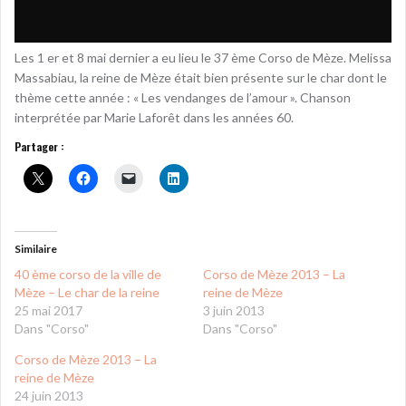
Les 1 er et 8 mai dernier a eu lieu le 37 ème Corso de Mèze. Melissa
Massabiau, la reine de Mèze était bien présente sur le char dont le
thème cette année : « Les vendanges de l’amour ». Chanson
interprétée par Marie Laforêt dans les années 60.
Partager :
Similaire
40 ème corso de la ville de
Corso de Mèze 2013 – La
Mèze – Le char de la reine
reine de Mèze
25 mai 2017
3 juin 2013
Dans "Corso"
Dans "Corso"
Corso de Mèze 2013 – La
reine de Mèze
24 juin 2013