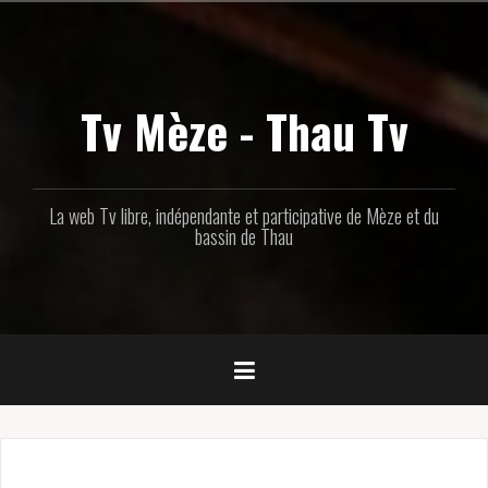
Aller
au
contenu
principal
Tv Mèze - Thau Tv
La web Tv libre, indépendante et participative de Mèze et du
bassin de Thau