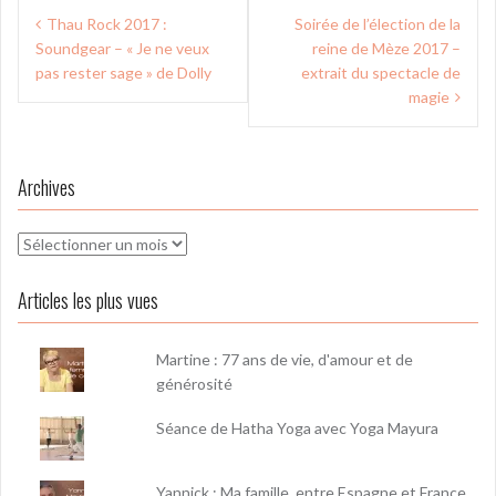
Navigation
Thau Rock 2017 :
Soirée de l’élection de la
de
Soundgear – « Je ne veux
reine de Mèze 2017 –
l’article
pas rester sage » de Dolly
extrait du spectacle de
magie
Archives
Archives
Articles les plus vues
Martine : 77 ans de vie, d'amour et de
générosité
Séance de Hatha Yoga avec Yoga Mayura
Yannick : Ma famille, entre Espagne et France