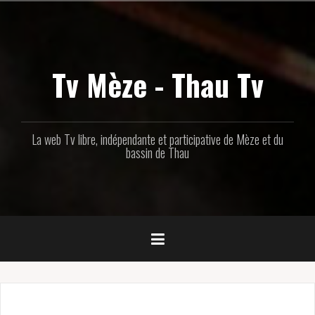
Aller
au
contenu
principal
Tv Mèze - Thau Tv
La web Tv libre, indépendante et participative de Mèze et du
bassin de Thau