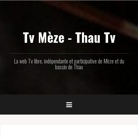
Aller
au
contenu
principal
Tv Mèze - Thau Tv
La web Tv libre, indépendante et participative de Mèze et du
bassin de Thau