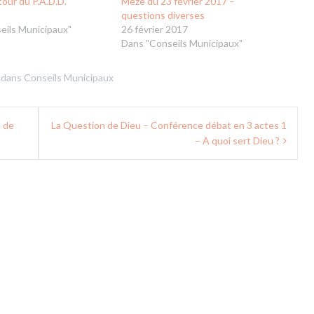
our du P.A.D.D.
Mèze du 23 février 2017 –
questions diverses
eils Municipaux"
26 février 2017
Dans "Conseils Municipaux"
 dans
Conseils Municipaux
e de
La Question de Dieu – Conférence débat en 3 actes 1
– A quoi sert Dieu ?