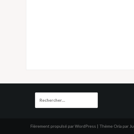
Rechercher :
Fièrement propulsé par WordPress
|
Thème
Oria
par J