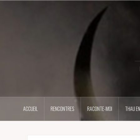
Aller
au
contenu
principal
ACCUEIL
RENCONTRES
RACONTE-MOI
THAU EN