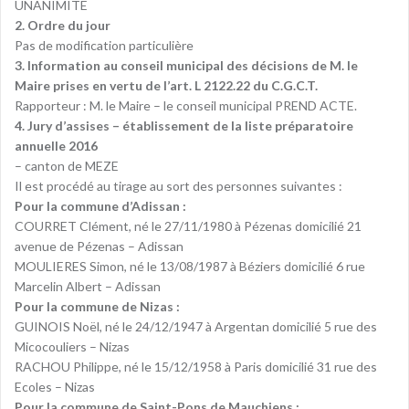
UNANIMITE
2. Ordre du jour
Pas de modification particulière
3. Information au conseil municipal des décisions de M. le
Maire prises en vertu de l’art. L 2122.22 du C.G.C.T.
Rapporteur : M. le Maire – le conseil municipal PREND ACTE.
4. Jury d’assises – établissement de la liste préparatoire
annuelle 2016
– canton de MEZE
Il est procédé au tirage au sort des personnes suivantes :
Pour la commune d’Adissan :
COURRET Clément, né le 27/11/1980 à Pézenas domicilié 21
avenue de Pézenas – Adissan
MOULIERES Simon, né le 13/08/1987 à Béziers domicilié 6 rue
Marcelin Albert – Adissan
Pour la commune de Nizas :
GUINOIS Noël, né le 24/12/1947 à Argentan domicilié 5 rue des
Micocouliers – Nizas
RACHOU Philippe, né le 15/12/1958 à Paris domicilié 31 rue des
Ecoles – Nizas
Pour la commune de Saint-Pons de Mauchiens :