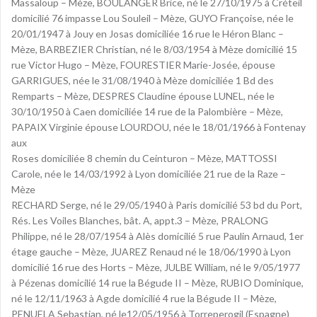
Massaloup – Mèze, BOULANGER Brice, né le 27/10/1975 à Créteil
domicilié 76 impasse Lou Souleil – Mèze, GUYO Françoise, née le
20/01/1947 à Jouy en Josas domiciliée 16 rue le Héron Blanc –
Mèze, BARBEZIER Christian, né le 8/03/1954 à Mèze domicilié 15
rue Victor Hugo – Mèze, FOURESTIER Marie-Josée, épouse
GARRIGUES, née le 31/08/1940 à Mèze domiciliée 1 Bd des
Remparts – Mèze, DESPRES Claudine épouse LUNEL, née le
30/10/1950 à Caen domiciliée 14 rue de la Palombière – Mèze,
PAPAIX Virginie épouse LOURDOU, née le 18/01/1966 à Fontenay
aux
Roses domiciliée 8 chemin du Ceinturon – Mèze, MATTOSSI
Carole, née le 14/03/1992 à Lyon domiciliée 21 rue de la Raze –
Mèze
RECHARD Serge, né le 29/05/1940 à Paris domicilié 53 bd du Port,
Rés. Les Voiles Blanches, bât. A, appt.3 – Mèze, PRALONG
Philippe, né le 28/07/1954 à Alès domicilié 5 rue Paulin Arnaud, 1er
étage gauche – Mèze, JUAREZ Renaud né le 18/06/1990 à Lyon
domicilié 16 rue des Horts – Mèze, JULBE William, né le 9/05/1977
à Pézenas domicilié 14 rue la Bégude II – Mèze, RUBIO Dominique,
né le 12/11/1963 à Agde domicilié 4 rue la Bégude II – Mèze,
PENUELA Sebastian, né le12/05/1956 à Torreperogil (Espagne)