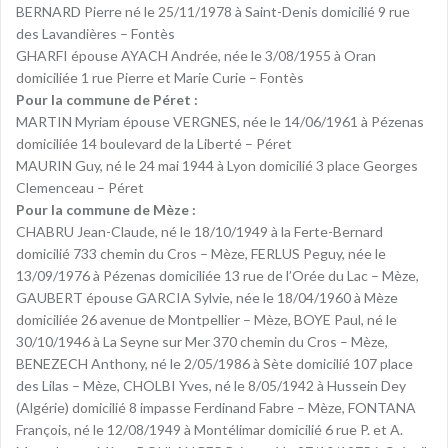
BERNARD Pierre né le 25/11/1978 à Saint-Denis domicilié 9 rue
des Lavandières – Fontès
GHARFI épouse AYACH Andrée, née le 3/08/1955 à Oran
domiciliée 1 rue Pierre et Marie Curie – Fontès
Pour la commune de Péret :
MARTIN Myriam épouse VERGNES, née le 14/06/1961 à Pézenas
domiciliée 14 boulevard de la Liberté – Péret
MAURIN Guy, né le 24 mai 1944 à Lyon domicilié 3 place Georges
Clemenceau – Péret
Pour la commune de Mèze :
CHABRU Jean-Claude, né le 18/10/1949 à la Ferte-Bernard
domicilié 733 chemin du Cros – Mèze, FERLUS Peguy, née le
13/09/1976 à Pézenas domiciliée 13 rue de l’Orée du Lac – Mèze,
GAUBERT épouse GARCIA Sylvie, née le 18/04/1960 à Mèze
domiciliée 26 avenue de Montpellier – Mèze, BOYE Paul, né le
30/10/1946 à La Seyne sur Mer 370 chemin du Cros – Mèze,
BENEZECH Anthony, né le 2/05/1986 à Sète domicilié 107 place
des Lilas – Mèze, CHOLBI Yves, né le 8/05/1942 à Hussein Dey
(Algérie) domicilié 8 impasse Ferdinand Fabre – Mèze, FONTANA
François, né le 12/08/1949 à Montélimar domicilié 6 rue P. et A.