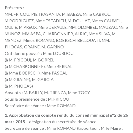
Présents :
MM. FRICOU, PIETRASANTA, M. BAEZA, Mme CABROL,
M.RODRIGUEZ, Mme ESTADIEU, M. DOULAT, Mmes CAUMEL,
OULIE, M.PREUX, Mme DEPAULE, MM. OLOMBEL, MAUZAC, Mme
MUNOZ, MM.ASPA, CHARBONNIER, ALRIC, Mme SILVA, M.
MENDEZ, Mmes ROMAND, BOERSCH, BELLOUATI, MM.
PHOCAS, GRAINE, M. GARINO
Ont donné pouvoir : Mme LOURDOU
(à M. FRICOU), M. BORREL
(à M.CHARBONNIER), Mme BERNAL
(à Mme BOERSCH), Mme PASCAL
(à M.GRAINE), M. GARCIA
(à M. PHOCAS)
Absents : M. BAILLY, M. TRENZA, Mme TOCY
Sous la présidence de : M. FRICOU
Secrétaire de séance : Mme ROMAND
1. Approbation du compte rendu du conseil municipal n°2 du 26
mars 2015
– désignation du secrétaire de séance
Secrétaire de séance : Mme ROMAND Rapporteur : M. le Maire :