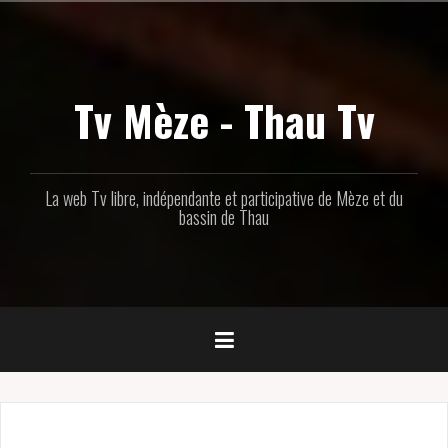
Aller
au
contenu
principal
Tv Mèze - Thau Tv
La web Tv libre, indépendante et participative de Mèze et du
bassin de Thau