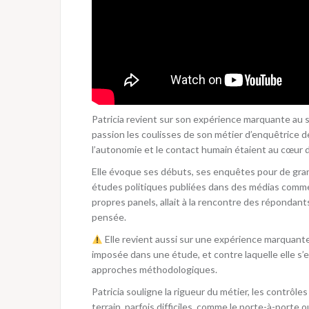
Patricia revient sur son expérience marquante au s
passion les coulisses de son métier d’enquêtrice d
l’autonomie et le contact humain étaient au cœur 
Elle évoque ses débuts, ses enquêtes pour de gra
études politiques publiées dans des médias comme 
propres panels, allait à la rencontre des répondants
pensée.
Elle revient aussi sur une expérience marquante
imposée dans une étude, et contre laquelle elle s’
approches méthodologiques.
Patricia souligne la rigueur du métier, les contrôle
terrain, parfois difficiles, comme le porte-à-porte