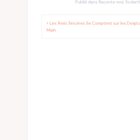
Publié dans
Raconte-moi
,
Scolarti
Navigation
Les Amis Sincères Se Comptent sur les Doigts
de
Main
l’article