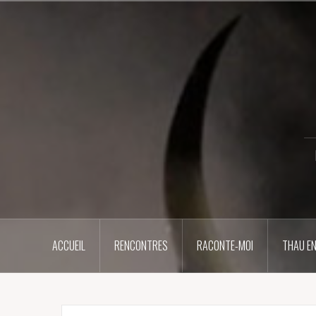
Aller
au
contenu
principal
ACCUEIL
RENCONTRES
RACONTE-MOI
THAU EN