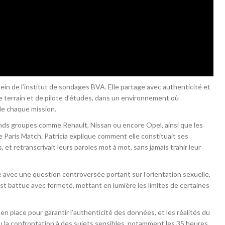
ein de l’institut de sondages BVA. Elle partage avec authenticité et
e terrain et de pilote d’études, dans un environnement où
de chaque mission.
nds groupes comme Renault, Nissan ou encore Opel, ainsi que les
Paris Match. Patricia explique comment elle constituait ses
, et retranscrivait leurs paroles mot à mot, sans jamais trahir leur
 avec une question controversée portant sur l’orientation sexuelle,
est battue avec fermeté, mettant en lumière les limites de certaines
s en place pour garantir l’authenticité des données, et les réalités du
 ou la confrontation à des sujets sensibles, notamment les 35 heures