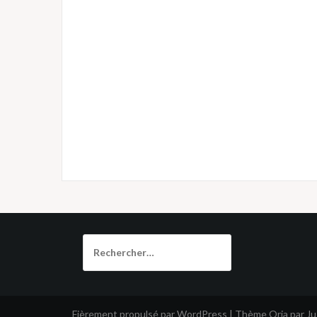
Rechercher :
Fièrement propulsé par WordPress
|
Thème
Oria
par J