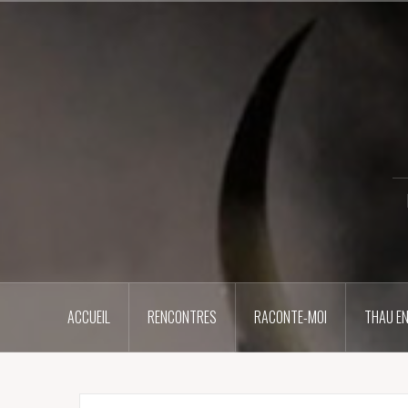
Aller
au
contenu
principal
ACCUEIL
RENCONTRES
RACONTE-MOI
THAU EN