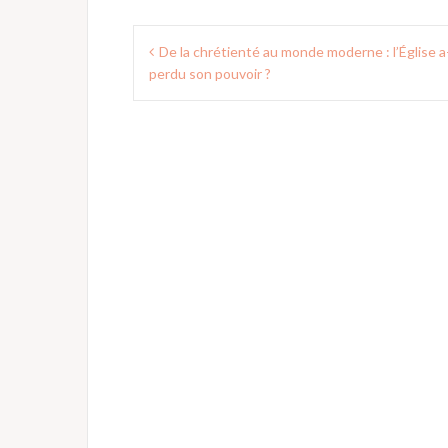
Navigation
De la chrétienté au monde moderne : l’Église a-
de
perdu son pouvoir ?
l’article