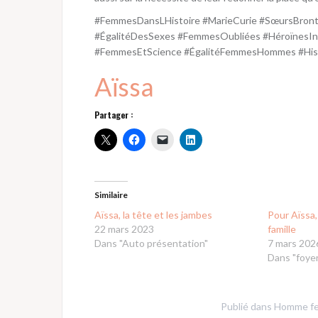
#FemmesDansLHistoire #MarieCurie #SœursBront
#ÉgalitéDesSexes #FemmesOubliées #HéroïnesIn
#FemmesEtScience #ÉgalitéFemmesHommes #Histo
Aïssa
Partager :
Similaire
Aïssa, la tête et les jambes
Pour Aïssa, 
22 mars 2023
famille
Dans "Auto présentation"
7 mars 202
Dans "foyer
Publié dans
Homme f