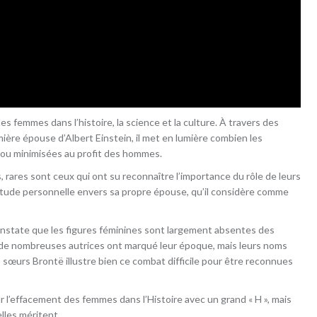
es femmes dans l’histoire, la science et la culture. À travers des
re épouse d’Albert Einstein, il met en lumière combien les
 ou minimisées au profit des hommes.
, rares sont ceux qui ont su reconnaître l’importance du rôle de leurs
itude personnelle envers sa propre épouse, qu’il considère comme
il constate que les figures féminines sont largement absentes des
de nombreuses autrices ont marqué leur époque, mais leurs noms
s sœurs Brontë illustre bien ce combat difficile pour être reconnues
ur l’effacement des femmes dans l’Histoire avec un grand « H », mais
elles méritent.