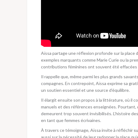
Aïssa partage une réflexion profonde sur la place d
exemples marquants comme Marie Curie ou la premiè
contributions féminines ont souvent été effacées
Il rappelle que, même parmi les plus grands savants
compagnes. En contrepoint, Aïssa exprime sa grat
un soutien essentiel et une source d’équilibre.
Il élargit ensuite son propos à la littérature, où 
manuels et des références enseignées. Pourtant, 
demeurent trop souvent invisibilisés. L’histoire de
en tant que femmes écrivaines.
À travers ce témoignage, Aïssa invite à réfléchir s
aussi sur la nécessité de leur redonner la place qu’