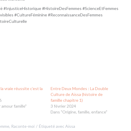
ë #InjusticeHistorique #HistoireDesFemmes #ScienceEtFemmes
visibles #CultureFéminine #ReconnaissanceDesFemmes
ireCulturelle
la vraie réussite c’est la
Entre Deux Mondes : La Double
Culture de Aïssa (histoire de
6
famille chapitre 1)
 amour famille"
3 février 2024
Dans "Origine, famille, enfance"
emme
,
Raconte-moi
Étiqueté avec
Aïssa