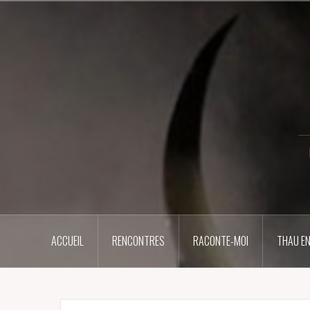
Aller
au
contenu
principal
ACCUEIL
RENCONTRES
RACONTE-MOI
THAU EN