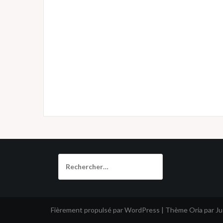
Rechercher :
Fièrement propulsé par WordPress
|
Thème
Oria
par J