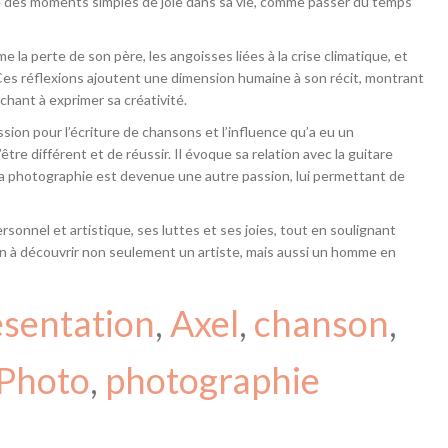
ce des moments simples de joie dans sa vie, comme passer du temps
la perte de son père, les angoisses liées à la crise climatique, et
 Ces réflexions ajoutent une dimension humaine à son récit, montrant
chant à exprimer sa créativité.
sion pour l’écriture de chansons et l’influence qu’a eu un
’être différent et de réussir. Il évoque sa relation avec la guitare
 photographie est devenue une autre passion, lui permettant de
sonnel et artistique, ses luttes et ses joies, tout en soulignant
tion à découvrir non seulement un artiste, mais aussi un homme en
ésentation
, 
Axel
, 
chanson
, 
Photo
, 
photographie