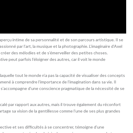
perçu intime de sa personnalité et de son parcours artistique. Il se
assionné par l’art, la musique et la photographie. L’imaginaire d’Axel
 créer des mélodies et de s’émerveiller des petites choses.
ve peut parfois l’éloigner des autres, car il voit le monde
aquelle tout le monde n’a pas la capacité de visualiser des concepts
 amené à comprendre l’importance de l’imagination dans sa vie. Il
te s’accompagne d’une conscience pragmatique de la nécessité de se
calé par rapport aux autres, mais il trouve également du réconfort
rtage sa vision de la gentillesse comme l’une de ses plus grandes
ective et ses difficultés à se concentrer, témoigne d’une