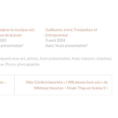
igner la musique est
Guillaume, entre Troubadour et
ue de la jouer
Entrepreneur
2023
3 août 2024
 présentation"
Dans "Auto présentation"
tiqueté avec
art
,
artiste
,
Auto présentation
,
Axel
,
chanson
,
chanteur
,
ue
,
Photo
,
photographie
ma –
May-Cécile interprète « I Will always love you » de
Whitney Houston – Finale Thau en Scène 3