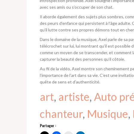
introspection profonde. Axel souligne l’importan
avec ses amis ou s’occuper de son chat.
Il aborde également des sujets plus sombres, comme 
des peurs d’enfance qui persistent à l’âge adulte.
qu’il lutte contre ses propres démons tout en cher
Dans le domaine de la musique, Axel parle de sa pas
télécrochet sur lui, lui montrant qu’il est possible d
comme un moyen de se transcender, et comment la
capturer la beauté des personnes qu’il côtoie.
Au fil de la vidéo, Axel montre son cheminement per
l’importance de l’art dans sa vie. C’est une invita
quête de sens et d’authenticité.
art
, 
artiste
, 
Auto pr
chanteur
, 
Musique
, 
Partager :