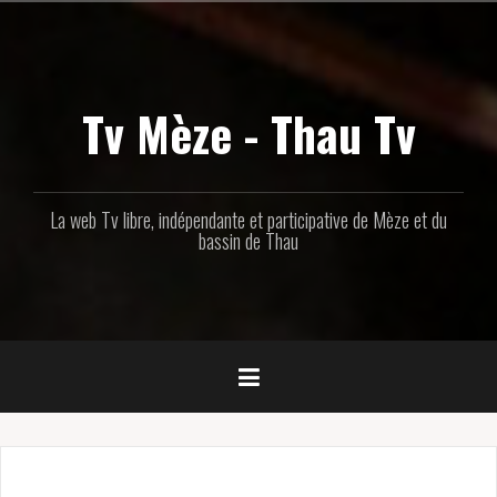
Aller
au
contenu
principal
Tv Mèze - Thau Tv
La web Tv libre, indépendante et participative de Mèze et du
bassin de Thau