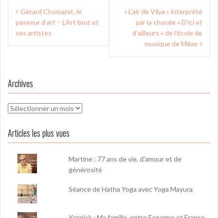
Navigation
Gérard Chomarat, le
« L’air de Vilya » interprété
de
passeur d’art – L’Art brut et
par la chorale « D’ici et
l’article
ses artistes
d’ailleurs » de l’école de
musique de Mèze
Archives
Archives
Articles les plus vues
Martine : 77 ans de vie, d'amour et de
générosité
Séance de Hatha Yoga avec Yoga Mayura
Yannick : Ma famille, entre Espagne et France