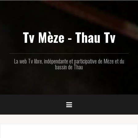
Aller
au
contenu
principal
Tv Mèze - Thau Tv
La web Tv libre, indépendante et participative de Mèze et du
bassin de Thau