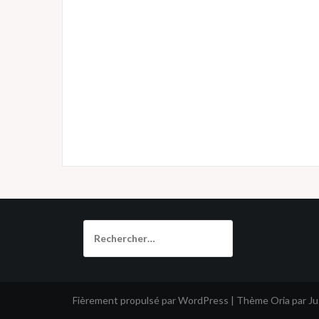
Rechercher :
Fièrement propulsé par WordPress
|
Thème
Oria
par J