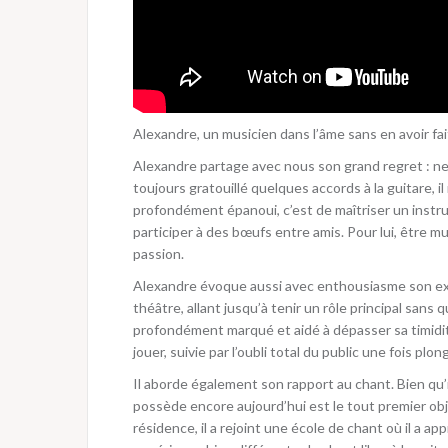
Alexandre, un musicien dans l’âme sans en avoir fa
Alexandre partage avec nous son grand regret : ne ja
toujours gratouillé quelques accords à la guitare, i
profondément épanoui, c’est de maîtriser un instrum
participer à des bœufs entre amis. Pour lui, être mus
passion.
Alexandre évoque aussi avec enthousiasme son expér
théâtre, allant jusqu’à tenir un rôle principal sans
profondément marqué et aidé à dépasser sa timidit
jouer, suivie par l’oubli total du public une fois p
Il aborde également son rapport au chant. Bien qu’il p
possède encore aujourd’hui est le tout premier obje
résidence, il a rejoint une école de chant où il a 