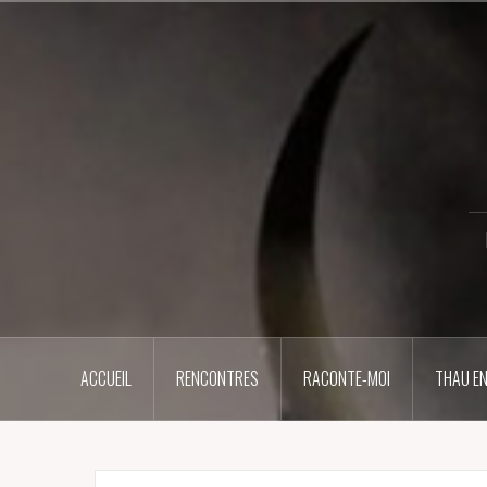
Aller
au
contenu
principal
ACCUEIL
RENCONTRES
RACONTE-MOI
THAU EN