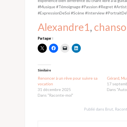
expérience bien différente du chant libre à la guita
#Musique #Témoignage #Passion #Regret #Artiste
#ExpressionDeSoi #Scène #Interview #PortraitD
Alexandre1
, 
chanso
Partager :
Similaire
Renoncer à un rêve pour suivre sa
Gérard, Mu
vocation
17 septem
31 décembre 2025
Dans "Auto
Dans "Raconte-moi"
Publié dans
Brut
,
Racon
Navigation