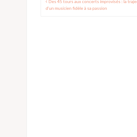
Des 45 tours aux concerts improvisés : la traje
de
d’un musicien fidèle à sa passion
l’article