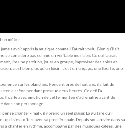
it un métier
mais avoir appris la musique comme il l’aurait voulu. Bien qu’il ait
l ne se considère pas comme un véritable musicien. Ce qui l’aurait
ent, lire une partition, jouer en groupe, improviser des solos et
icien, c’est bien plus qu’un loisir : c’est un langage, une liberté, une
ience sur les planches. Pendant près de huit ans, il a fait du
 quitter la scène pendant presque deux heures. Ce défi l’a
é. Il parle avec émotion de cette montée d’adrénaline avant de
longé dans son personnage.
ense chanter « mal », il y prend un réel plaisir. La guitare qu’il
t qu’il s’est offert avec sa première paie. Depuis son arrivée dans sa
appris à chanter en rythme, accompagné par des musiques calées, une