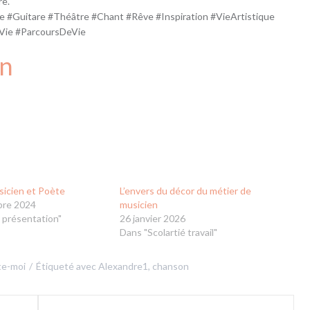
re.
 #Guitare #Théâtre #Chant #Rêve #Inspiration #VieArtistique
eVie #ParcoursDeVie
n
sicien et Poète
L’envers du décor du métier de
bre 2024
musicien
 présentation"
26 janvier 2026
Dans "Scolartié travail"
te-moi
Étiqueté avec
Alexandre1
,
chanson