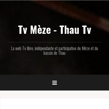
Aller
au
contenu
principal
Tv Mèze - Thau Tv
La web Tv libre, indépendante et participative de Mèze et du
bassin de Thau