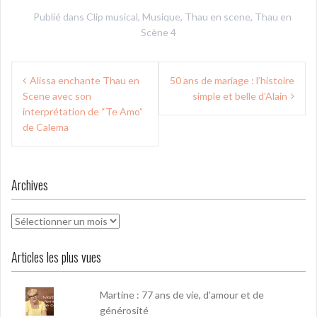
Publié dans
Clip musical
,
Musique
,
Thau en scene
,
Thau en
Scène 4
Navigation
Alissa enchante Thau en
50 ans de mariage : l’histoire
de
Scene avec son
simple et belle d’Alain
l’article
interprétation de “Te Amo”
de Calema
Archives
Archives
Articles les plus vues
Martine : 77 ans de vie, d'amour et de
générosité