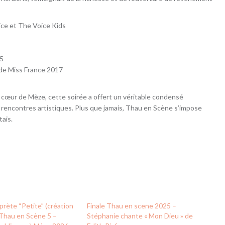
ice et The Voice Kids
25
 de Miss France 2017
du cœur de Mèze, cette soirée a offert un véritable condensé
 rencontres artistiques. Plus que jamais, Thau en Scène s’impose
ais.
rprète “Petite” (création
Finale Thau en scene 2025 –
| Thau en Scène 5 –
Stéphanie chante « Mon Dieu » de