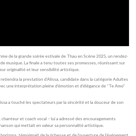
thme de la grande soirée estivale de Thau en Scène 2025, un rendez-
de musique. La finale a tenu toutes ses promesses, réunissant sur
r originalité et leur sensibilité artistique.
etiendra la prestation d’Alissa, candidate dans la catégorie Adultes
ic avec une interprétation pleine d’émotion et d’élégance de “Te Amo”
Alissa a touché les spectateurs par la sincérité et la douceur de son
n, chanteur et coach vocal – lui a adressé des encouragements
chanson qui mettait en valeur sa personnalité artistique.
 horizons, témoignait de la richesse et de l’ouverture de l’événement