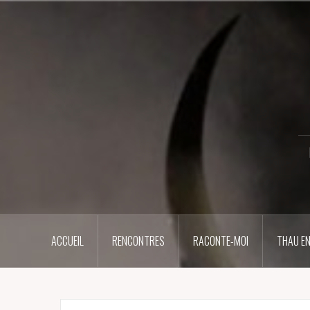
Aller
au
contenu
principal
ACCUEIL
RENCONTRES
RACONTE-MOI
THAU EN