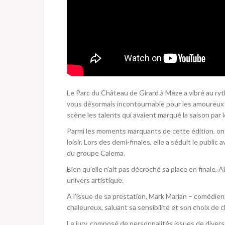
Le Parc du Château de Girard à Mèze a vibré au ry
vous désormais incontournable pour les amoureux 
scène les talents qui avaient marqué la saison par leu
Parmi les moments marquants de cette édition, on r
loisir. Lors des demi-finales, elle a séduit le publ
du groupe Calema.
Bien qu’elle n’ait pas décroché sa place en finale, 
univers artistique.
À l’issue de sa prestation, Mark Marian – comédie
chaleureux, saluant sa sensibilité et son choix de 
Le jury, composé de personnalités issues de divers