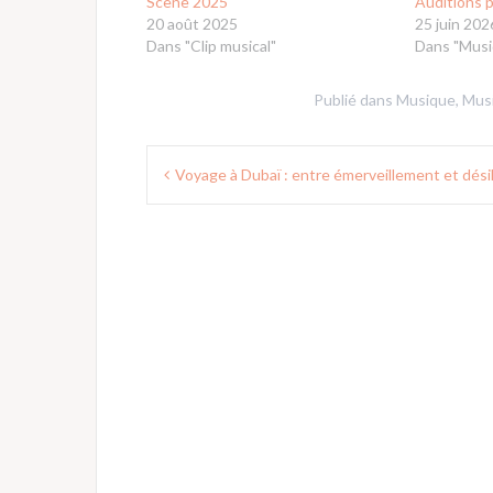
Scène 2025
Auditions 
20 août 2025
25 juin 202
Dans "Clip musical"
Dans "Musi
Publié dans
Musique
,
Mus
Navigation
Voyage à Dubaï : entre émerveillement et dési
de
l’article