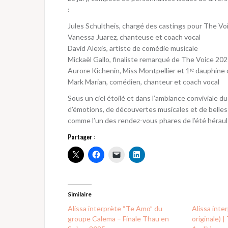
:
Jules Schultheis, chargé des castings pour The Vo
Vanessa Juarez, chanteuse et coach vocal
David Alexis, artiste de comédie musicale
Mickaël Gallo, finaliste remarqué de The Voice 20
Aurore Kichenin, Miss Montpellier et 1ʳᵉ dauphine
Mark Marian, comédien, chanteur et coach vocal
Sous un ciel étoilé et dans l’ambiance conviviale 
d’émotions, de découvertes musicales et de belles
comme l’un des rendez-vous phares de l’été hérault
Partager :
Similaire
Alissa interprète “Te Amo” du
Alissa inte
groupe Calema – Finale Thau en
originale) 