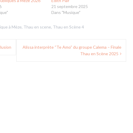
publiques à Mèze 2026
Edith Piaf
6
21 septembre 2025
que"
Dans "Musique"
ique à Mèze
,
Thau en scene
,
Thau en Scène 4
llusion
Alissa interprète “Te Amo” du groupe Calema – Finale
Thau en Scène 2025