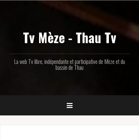
Aller
au
contenu
principal
Tv Mèze - Thau Tv
La web Tv libre, indépendante et participative de Mèze et du
bassin de Thau