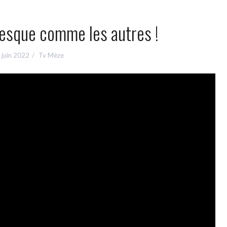
resque comme les autres !
 juin 2022
Tv Mèze