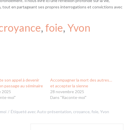
ofondément. Il nous livre ici une réflexion profonde sur la vie,
in, tout en partageant ses propres interrogations et convictions avec
croyance
, 
foie
, 
Yvon
e son appel à devenir
Accompagner la mort des autres…
son passage au séminaire
et accepter la sienne
e 2025
28 novembre 2025
nte-moi"
Dans "Raconte-moi"
-moi
Étiqueté avec
Auto-présentation
,
croyance
,
foie
,
Yvon