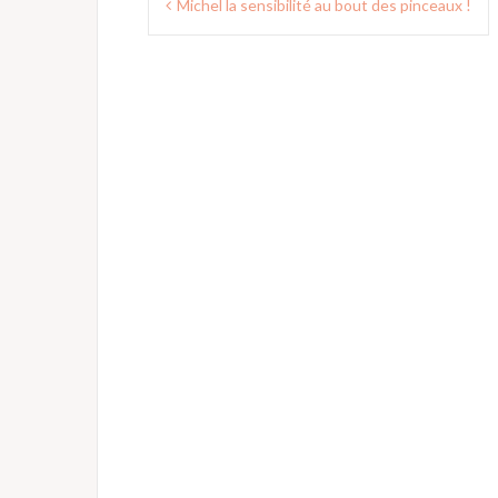
Michel la sensibilité au bout des pinceaux !
de
l’article