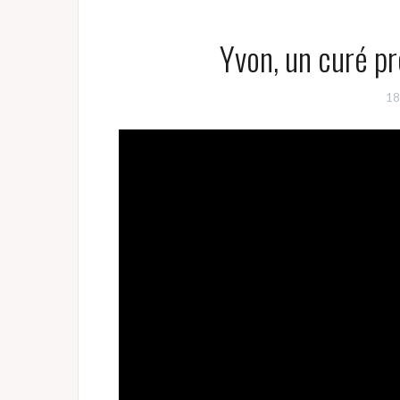
Yvon, un curé p
18