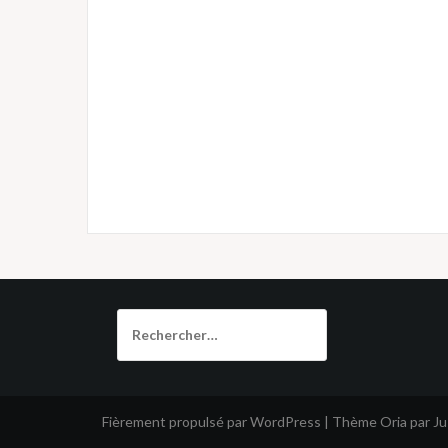
Rechercher :
Fièrement propulsé par WordPress
|
Thème
Oria
par J