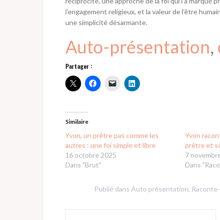
réciprocité, une approche de la foi qui l’a marqué pr
l’engagement religieux, et la valeur de l’être huma
une simplicité désarmante.
Auto-présentation
, 
Partager :
Similaire
Yvon, un prêtre pas comme les
Yvon racont
autres : une foi simple et libre
prêtre et 
16 octobre 2025
7 novembr
Dans "Brut"
Dans "Raco
Publié dans
Auto présentation
,
Raconte
Navigation