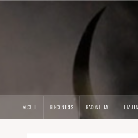
Aller
au
contenu
principal
ACCUEIL
RENCONTRES
RACONTE-MOI
THAU EN