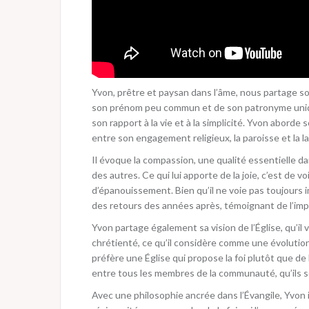
Yvon, prêtre et paysan dans l’âme, nous partage so
son prénom peu commun et de son patronyme uniq
son rapport à la vie et à la simplicité. Yvon aborde 
entre son engagement religieux, la paroisse et la la
Il évoque la compassion, une qualité essentielle dan
des autres. Ce qui lui apporte de la joie, c’est de 
d’épanouissement. Bien qu’il ne voie pas toujours im
des retours des années après, témoignant de l’i
Yvon partage également sa vision de l’Église, qu’il
chrétienté, ce qu’il considère comme une évolution po
préfère une Église qui propose la foi plutôt que de l
entre tous les membres de la communauté, qu’ils so
Avec une philosophie ancrée dans l’Évangile, Yvon 