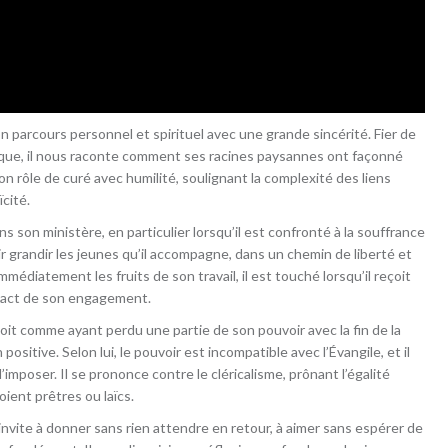
n parcours personnel et spirituel avec une grande sincérité. Fier de
ue, il nous raconte comment ses racines paysannes ont façonné
son rôle de curé avec humilité, soulignant la complexité des liens
ïcité.
s son ministère, en particulier lorsqu’il est confronté à la souffrance
voir grandir les jeunes qu’il accompagne, dans un chemin de liberté et
médiatement les fruits de son travail, il est touché lorsqu’il reçoit
mpact de son engagement.
 voit comme ayant perdu une partie de son pouvoir avec la fin de la
sitive. Selon lui, le pouvoir est incompatible avec l’Évangile, et il
’imposer. Il se prononce contre le cléricalisme, prônant l’égalité
ient prêtres ou laïcs.
invite à donner sans rien attendre en retour, à aimer sans espérer de