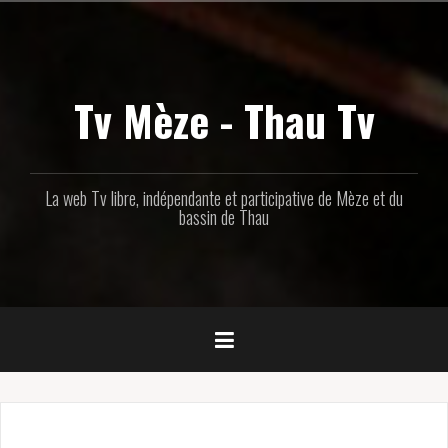
Aller
au
contenu
principal
Tv Mèze - Thau Tv
La web Tv libre, indépendante et participative de Mèze et du
bassin de Thau