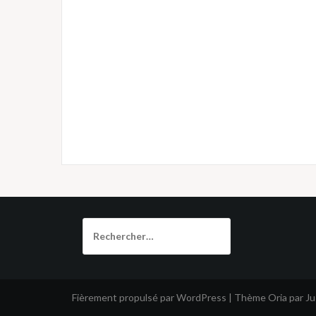
Rechercher :
Fièrement propulsé par WordPress
|
Thème
Oria
par J