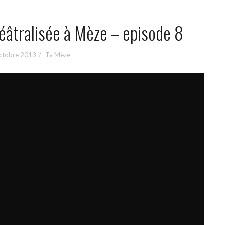
éâtralisée à Mèze – episode 8
ctobre 2013
Tv Mèze