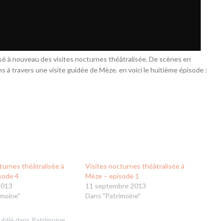
isé à nouveau des visites nocturnes théâtralisée. De scènes en
 à travers une visite guidée de Mèze. en voici le huitième épisode :
turnes théâtralisée à
Visites nocturnes théâtralisée à
sode 4
Mèze – episode 1
2013
11 septembre 2013
imoine"
Dans "Patrimoine"
ublié dans
Patrimoine