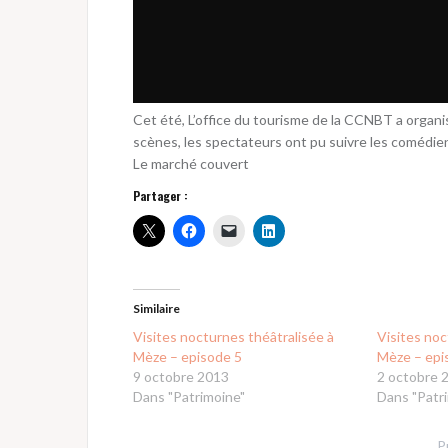
Cet été, L’office du tourisme de la CCNBT a organ
scènes, les spectateurs ont pu suivre les comédiens
Le marché couvert
Partager :
Similaire
Visites nocturnes théâtralisée à
Visites noc
Mèze – episode 5
Mèze – epi
9 octobre 2013
2 octobre 
Dans "Patrimoine"
Dans "Patr
P