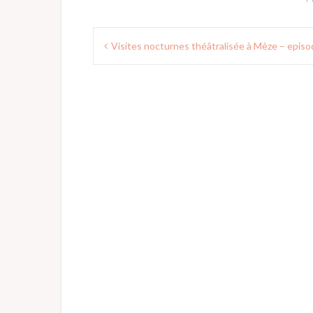
Navigation
Visites nocturnes théâtralisée à Mèze – episo
de
l’article