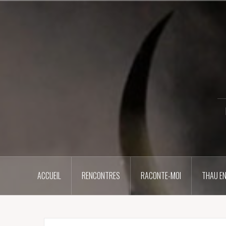
Aller
au
contenu
principal
ACCUEIL
RENCONTRES
RACONTE-MOI
THAU EN