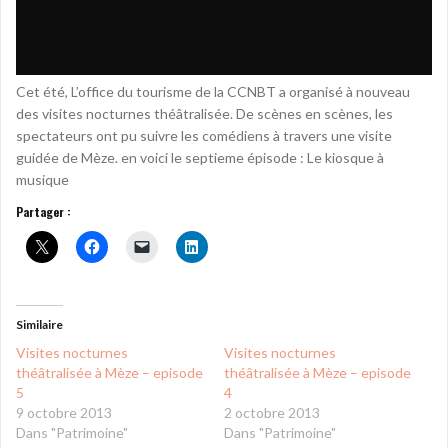
Cet été, L’office du tourisme de la CCNBT a organisé à nouveau
des visites nocturnes théâtralisée. De scènes en scènes, les
spectateurs ont pu suivre les comédiens à travers une visite
guidée de Mèze. en voici le septieme épisode : Le kiosque à
musique
Partager :
Similaire
Visites nocturnes
Visites nocturnes
théâtralisée à Mèze – episode
théâtralisée à Mèze – episode
5
4
9 octobre 2013
2 octobre 2013
Dans "Patrimoine"
Dans "Patrimoine"