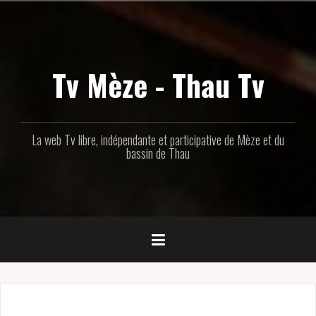
Aller
au
contenu
principal
Tv Mèze - Thau Tv
La web Tv libre, indépendante et participative de Mèze et du
bassin de Thau