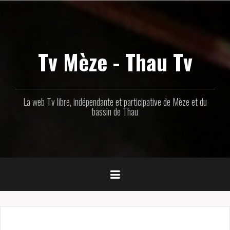
Aller
au
contenu
principal
Tv Mèze - Thau Tv
La web Tv libre, indépendante et participative de Mèze et du
bassin de Thau