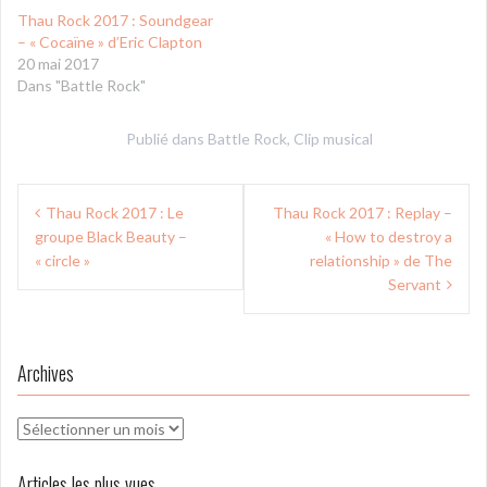
Thau Rock 2017 : Soundgear
– « Cocaïne » d’Eric Clapton
20 mai 2017
Dans "Battle Rock"
Publié dans
Battle Rock
,
Clip musical
Navigation
Thau Rock 2017 : Le
Thau Rock 2017 : Replay –
de
groupe Black Beauty –
« How to destroy a
l’article
« circle »
relationship » de The
Servant
Archives
Archives
Articles les plus vues