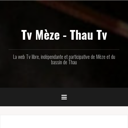
Aller
au
contenu
principal
Tv Mèze - Thau Tv
La web Tv libre, indépendante et participative de Mèze et du
bassin de Thau