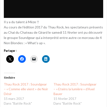
Il y a du talent à Mèze !!
Au cours de l’édition 2017 du Thau Rock, les spectateurs présents
au Chai du Chateau de Girard le samedi 11 février ont pu découvrir
le groupe Soundgear qui a interprété entre autre ce morceau de 4
Non Blondes : « What’s up ».
Partager :
Similaire
Thau Rock 2017 : Soundgear
Thau Rock 2017 : Soundgear
– « Comme elle vient » de Noir
– « Eteins la lumière » d’Axel
Désir
Bauer
15 mars 2017
15 février 2017
Dans "Battle Rock"
Dans "Battle Rock"