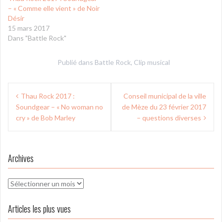
– « Comme elle vient » de Noir
Désir
15 mars 2017
Dans "Battle Rock"
Publié dans
Battle Rock
,
Clip musical
Navigation
Thau Rock 2017 :
Conseil municipal de la ville
de
Soundgear – « No woman no
de Mèze du 23 février 2017
l’article
cry » de Bob Marley
– questions diverses
Archives
Archives
Articles les plus vues