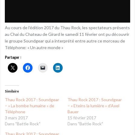
Au cours de l’édition 2017 du Thau Rock, les spectateurs présents
au Chai du Chateau de Girard le samedi 11 février ont pu découvrir
le groupe Soundgear qui a interprété entre autre ce morceau de
Téléphone: « Un autre monde »
Partager :
Similaire
Thau Rock 2017 : Soundgear
Thau Rock 2017 : Soundgear
– « La bombe humaine » de
– « Eteins la lumière » d’Axel
Téléphone
Bauer
3 mars 2017
15 février 2017
Dans "Battle Rock"
Dans "Battle Rock"
Thau Rock 2017 : Soundgear