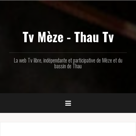
Aller
au
contenu
principal
Tv Mèze - Thau Tv
La web Tv libre, indépendante et participative de Mèze et du
bassin de Thau