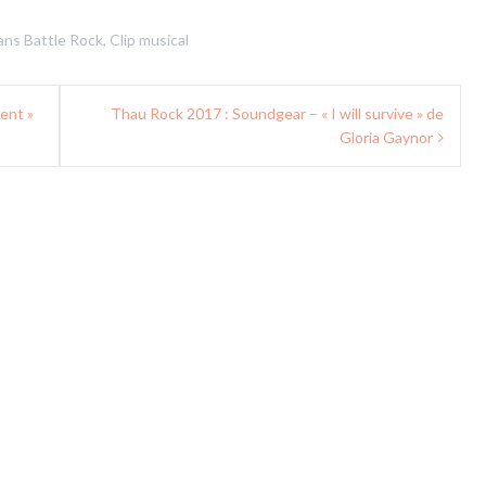
dans
Battle Rock
,
Clip musical
ent »
Thau Rock 2017 : Soundgear – « I will survive » de
Gloria Gaynor