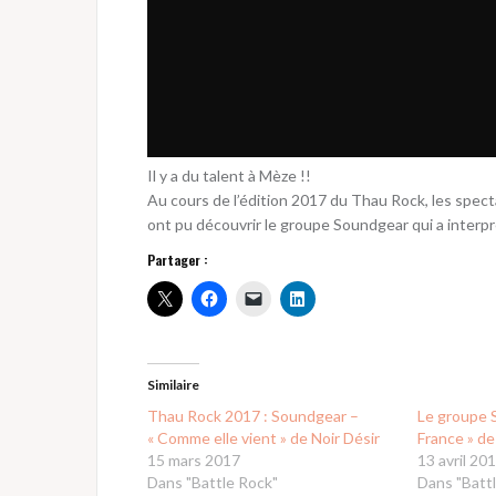
Il y a du talent à Mèze !!
Au cours de l’édition 2017 du Thau Rock, les spec
ont pu découvrir le groupe Soundgear qui a interpré
Partager :
Similaire
Thau Rock 2017 : Soundgear –
Le groupe S
« Comme elle vient » de Noir Désir
France » de
15 mars 2017
13 avril 20
Dans "Battle Rock"
Dans "Batt