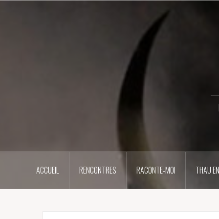
Aller
au
contenu
principal
ACCUEIL
RENCONTRES
RACONTE-MOI
THAU EN