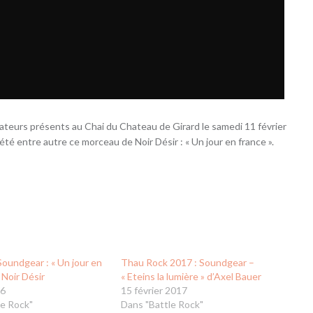
tateurs présents au Chai du Chateau de Girard le samedi 11 février
té entre autre ce morceau de Noir Désir : « Un jour en france ».
oundgear : « Un jour en
Thau Rock 2017 : Soundgear –
 Noir Désir
« Eteins la lumière » d’Axel Bauer
16
15 février 2017
le Rock"
Dans "Battle Rock"