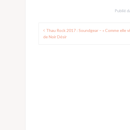
Publié 
Navigation
Thau Rock 2017 : Soundgear – « Comme elle vi
de
de Noir Désir
l’article