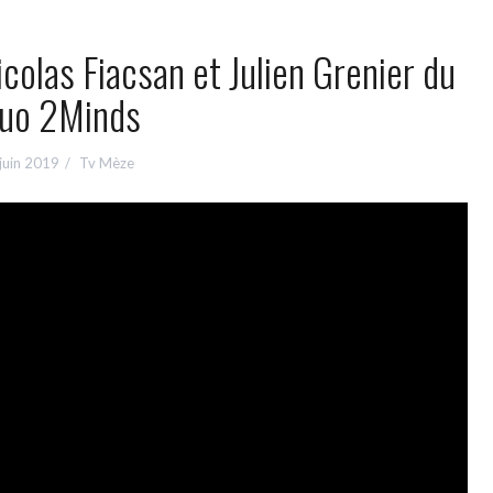
olas Fiacsan et Julien Grenier du
uo 2Minds
juin 2019
Tv Mèze