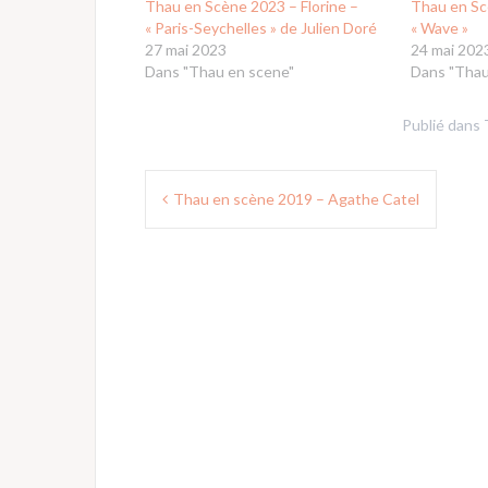
Thau en Scène 2023 – Florine –
Thau en Sc
« Paris-Seychelles » de Julien Doré
« Wave »
27 mai 2023
24 mai 202
Dans "Thau en scene"
Dans "Thau
Publié dans
Navigation
Thau en scène 2019 – Agathe Catel
de
l’article