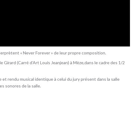
terprètent « Never Forever » de leur propre composition.
e Girard (Carré d’Art Louis Jeanjean) à Mèze,dans le cadre des 1/2
et rendu musical identique à celui du jury présent dans la salle
s sonores de la salle.