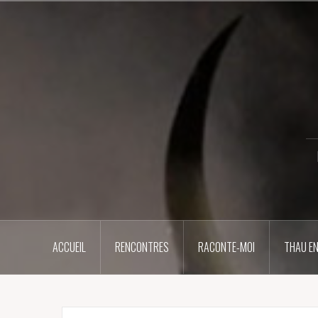
Aller
au
contenu
principal
ACCUEIL
RENCONTRES
RACONTE-MOI
THAU EN