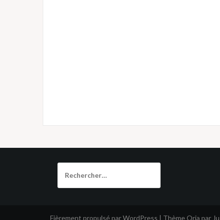
Rechercher :
Fièrement propulsé par WordPress
|
Thème
Oria
par J