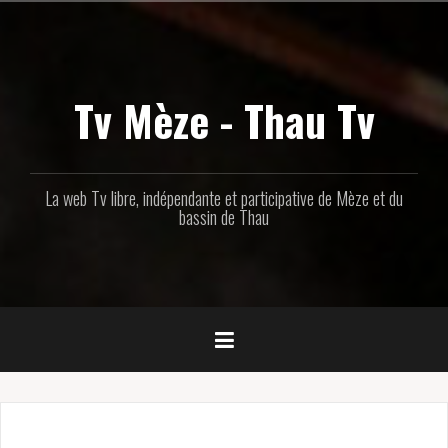
Aller
au
contenu
principal
Tv Mèze - Thau Tv
La web Tv libre, indépendante et participative de Mèze et du
bassin de Thau