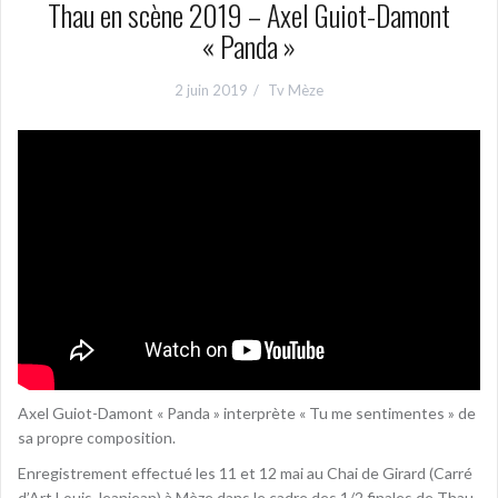
Thau en scène 2019 – Axel Guiot-Damont
« Panda »
2 juin 2019
Tv Mèze
Axel Guiot-Damont « Panda » interprète « Tu me sentimentes » de
sa propre composition.
Enregistrement effectué les 11 et 12 mai au Chai de Girard (Carré
d’Art Louis Jeanjean) à Mèze,dans le cadre des 1/2 finales de Thau