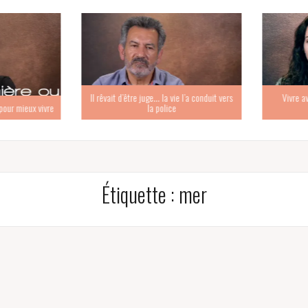
Il rêvait d’être juge… la vie l’a conduit vers
Vivre ave
ur mieux vivre
la police
Étiquette :
mer