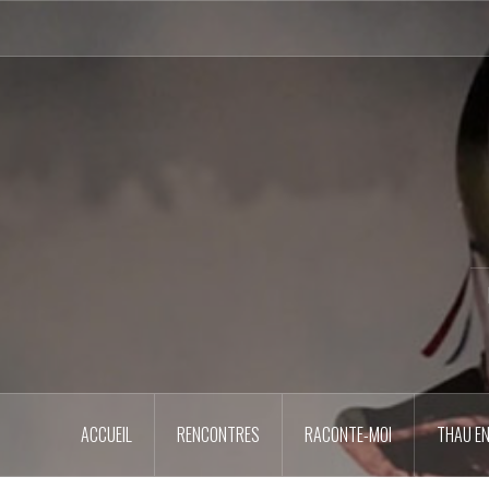
Aller
au
contenu
principal
ACCUEIL
RENCONTRES
RACONTE-MOI
THAU EN