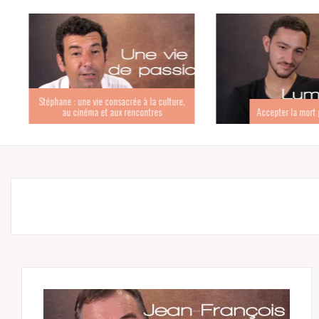
Stéphane : une vie consacrée à la culture,
au cinéma et aux rencontres
Accepter la mort po