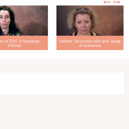
c un TDAH : le témoignage
Sandrine : Son parcours entre sport, voyage
d’Océane
et reconversion