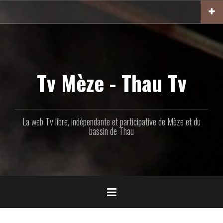
Aller
au
contenu
principal
Tv Mèze - Thau Tv
La web Tv libre, indépendante et participative de Mèze et du
bassin de Thau