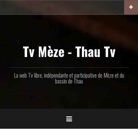
Aller
au
contenu
principal
Tv Mèze - Thau Tv
La web Tv libre, indépendante et participative de Mèze et du
bassin de Thau