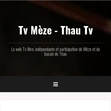
Aller
au
contenu
principal
Tv Mèze - Thau Tv
La web Tv libre, indépendante et participative de Mèze et du
bassin de Thau