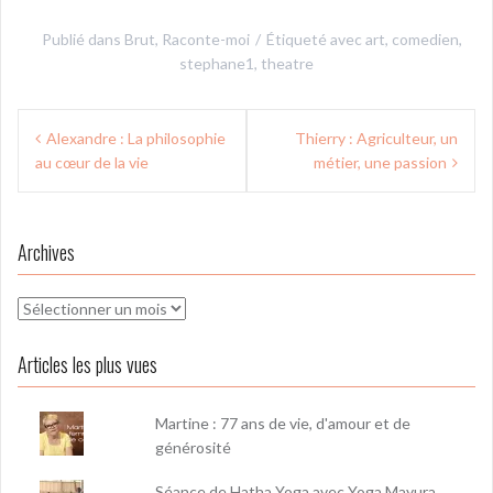
Publié dans
Brut
,
Raconte-moi
Étiqueté avec
art
,
comedien
,
stephane1
,
theatre
Navigation
Alexandre : La philosophie
Thierry : Agriculteur, un
de
au cœur de la vie
métier, une passion
l’article
Archives
Archives
Articles les plus vues
Martine : 77 ans de vie, d'amour et de
générosité
Séance de Hatha Yoga avec Yoga Mayura