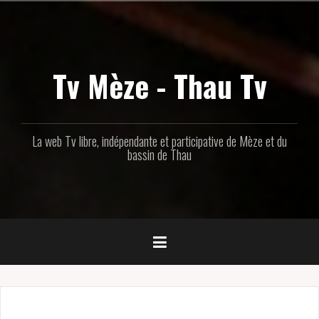
Aller
au
contenu
principal
Tv Mèze - Thau Tv
La web Tv libre, indépendante et participative de Mèze et du
bassin de Thau