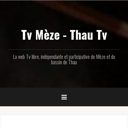
Aller
au
contenu
principal
Tv Mèze - Thau Tv
La web Tv libre, indépendante et participative de Mèze et du
bassin de Thau