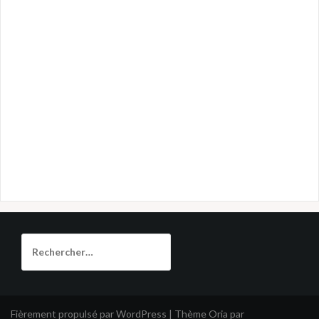
Rechercher :
Fièrement propulsé par WordPress
|
Thème
Oria
par