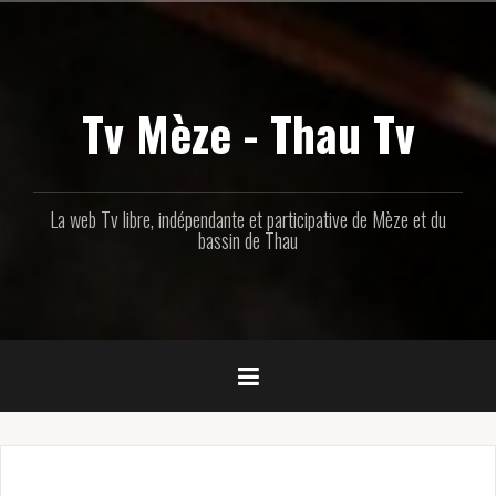
Aller
au
contenu
principal
Tv Mèze - Thau Tv
La web Tv libre, indépendante et participative de Mèze et du
bassin de Thau