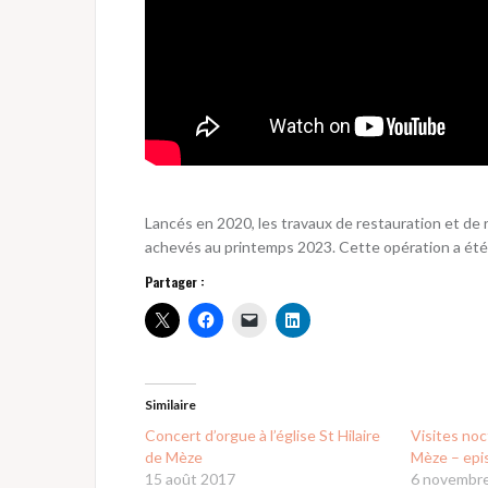
Lancés en 2020, les travaux de restauration et de r
achevés au printemps 2023. Cette opération a été f
Partager :
Similaire
Concert d’orgue à l’église St Hilaire
Visites noc
de Mèze
Mèze – epi
15 août 2017
6 novembr