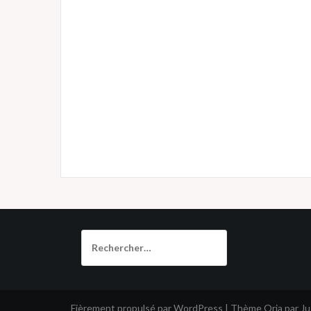
Rechercher :
Fièrement propulsé par WordPress
|
Thème
Oria
par J