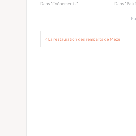
Dans "Evénements"
Dans "Patr
Pu
Navigation
La restauration des remparts de Mèze
de
l’article