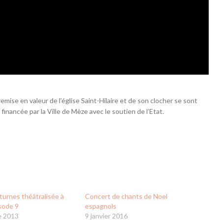
emise en valeur de l’église Saint-Hilaire et de son clocher se sont
inancée par la Ville de Mèze avec le soutien de l’Etat.
turnes théâtralisée à
Concert de chants de Noel
sode 9
espagnols
e 2013
9 janvier 2016