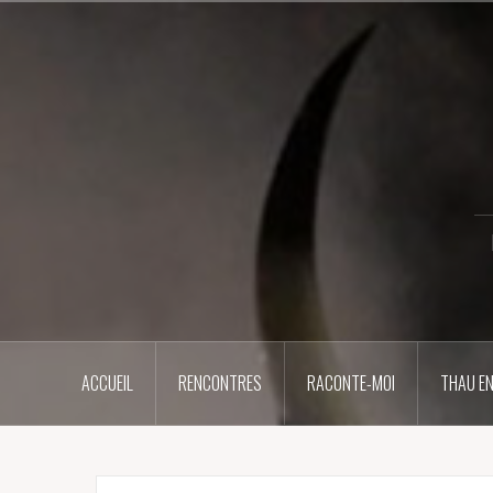
Aller
au
contenu
principal
ACCUEIL
RENCONTRES
RACONTE-MOI
THAU EN