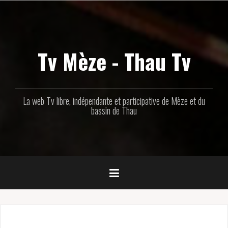
Aller
au
contenu
principal
Tv Mèze - Thau Tv
La web Tv libre, indépendante et participative de Mèze et du
bassin de Thau