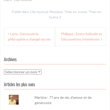
Publié dans
Clip musical
,
Musique
,
Thau en scene
,
Thau en
Scène 3
Navigation
Lena : Découvrir la
Philippe : Entre Solitude et
de
philosophie a changé ma vie
Découvertes Intérieures
l’article
Archives
Archives
Articles les plus vues
Martine : 77 ans de vie, d'amour et de
générosité