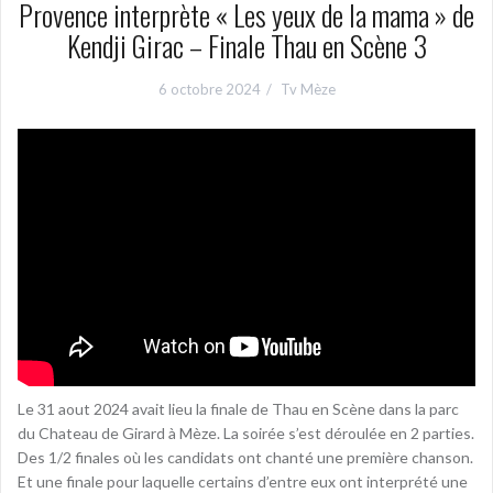
Provence interprète « Les yeux de la mama » de
Kendji Girac – Finale Thau en Scène 3
6 octobre 2024
Tv Mèze
Le 31 aout 2024 avait lieu la finale de Thau en Scène dans la parc
du Chateau de Girard à Mèze. La soirée s’est déroulée en 2 parties.
Des 1/2 finales où les candidats ont chanté une première chanson.
Et une finale pour laquelle certains d’entre eux ont interprété une