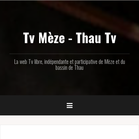
Aller
au
contenu
principal
Tv Mèze - Thau Tv
La web Tv libre, indépendante et participative de Mèze et du
bassin de Thau