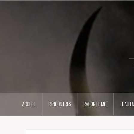
Aller
au
contenu
principal
ACCUEIL
RENCONTRES
RACONTE-MOI
THAU EN