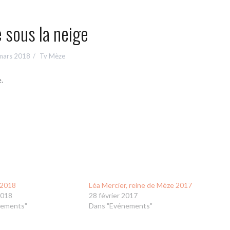
 sous la neige
mars 2018
Tv Mèze
e.
 2018
Léa Mercier, reine de Mèze 2017
2018
28 février 2017
nements"
Dans "Evénements"