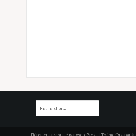
Rechercher :
Fièrement propulsé par WordPress
|
Thème
Oria
par J