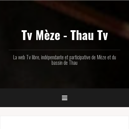
Aller
au
contenu
principal
Tv Mèze - Thau Tv
La web Tv libre, indépendante et participative de Mèze et du
bassin de Thau