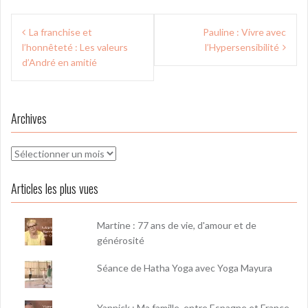
Navigation
La franchise et
Pauline : Vivre avec
de
l’honnêteté : Les valeurs
l’Hypersensibilité
l’article
d’André en amitié
Archives
Archives
Articles les plus vues
Martine : 77 ans de vie, d'amour et de
générosité
Séance de Hatha Yoga avec Yoga Mayura
Yannick : Ma famille, entre Espagne et France