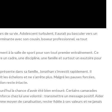
 de sa vie. Adolescent turbulent, il aurait pu basculer vers un
rminante avec son cousin, boxeur professionnel, va tout
alement à la salle de sport pour son tout premier entraînement. Ce
vre un cadre, une discipline, une famille et surtout un exutoire pour
présente dans sa famille, Jonathan s’investit rapidement. Il
t les échelons et ne s’arrête plus. Malgré les pauses forcées,
on reste intacte.
jourd’hui la chance d’avoir été bien entouré. Certains camarades
renforce chez lui une volonté : transmettre un message positif. Aider
mme moyen de canalisation, rester fidèle à ses valeurs et ne jamais