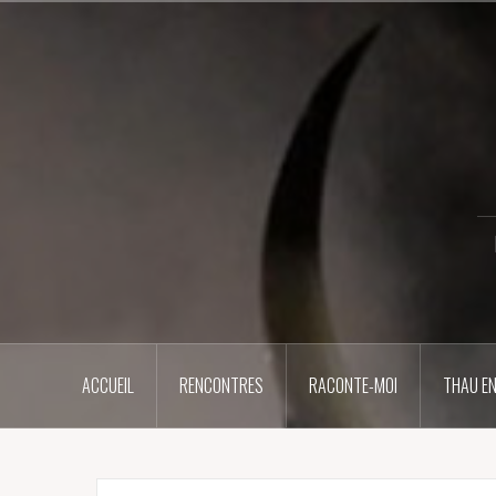
Aller
au
contenu
principal
ACCUEIL
RENCONTRES
RACONTE-MOI
THAU EN