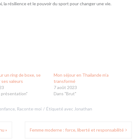
oi, la résilience et le pouvoir du sport pour changer une vie.
ur un ring de boxe, se
Mon séjour en Thaïlande m’a
 ses valeurs
transformé
23
7 août 2023
 présentation"
Dans "Brut"
 enfance
,
Raconte-moi
Étiqueté avec
Jonathan
nu »
Femme moderne : force, liberté et responsabilité