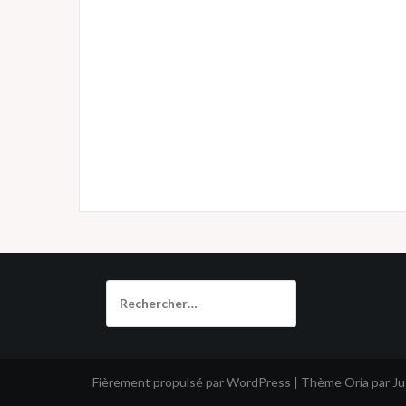
Rechercher :
Fièrement propulsé par WordPress
|
Thème
Oria
par J