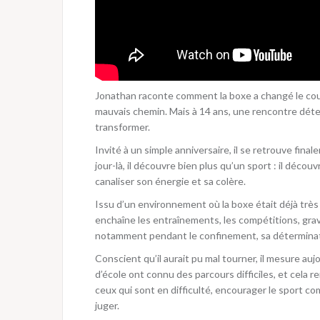
Jonathan raconte comment la boxe a changé le cours
mauvais chemin. Mais à 14 ans, une rencontre déte
transformer.
Invité à un simple anniversaire, il se retrouve fin
jour-là, il découvre bien plus qu’un sport : il décou
canaliser son énergie et sa colère.
Issu d’un environnement où la boxe était déjà très 
enchaîne les entraînements, les compétitions, gravi
notamment pendant le confinement, sa déterminati
Conscient qu’il aurait pu mal tourner, il mesure au
d’école ont connu des parcours difficiles, et cela 
ceux qui sont en difficulté, encourager le sport co
juger.