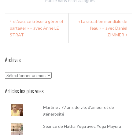
Publié dans
Eco-Dialogues
Navigation
« L’eau, ce trésor à gérer et
« La situation mondiale de
de
partager » – avec Anne LE
l’eau » – avec Daniel
l’article
STRAT
ZIMMER
Archives
Archives
Articles les plus vues
Martine : 77 ans de vie, d'amour et de
générosité
Séance de Hatha Yoga avec Yoga Mayura