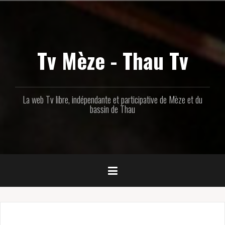
Aller
au
contenu
principal
Tv Mèze - Thau Tv
La web Tv libre, indépendante et participative de Mèze et du
bassin de Thau